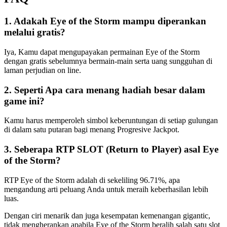
1. Adakah Eye of the Storm mampu diperankan
melalui gratis?
Iya, Kamu dapat mengupayakan permainan Eye of the Storm
dengan gratis sebelumnya bermain-main serta uang sungguhan di
laman perjudian on line.
2. Seperti Apa cara menang hadiah besar dalam
game ini?
Kamu harus memperoleh simbol keberuntungan di setiap gulungan
di dalam satu putaran bagi menang Progresive Jackpot.
3. Seberapa RTP SLOT (Return to Player) asal Eye
of the Storm?
RTP Eye of the Storm adalah di sekeliling 96.71%, apa
mengandung arti peluang Anda untuk meraih keberhasilan lebih
luas.
Dengan ciri menarik dan juga kesempatan kemenangan gigantic,
tidak mengherankan apabila Eye of the Storm beralih salah satu slot